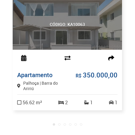
CÓDIGO: KA10063
350.000,00
Apartamento
R$
Palhoça | Barra do
Aririú
56.62 m²
2
1
1