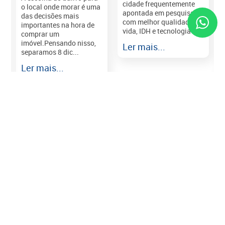
cidade frequentemente
o local onde morar é uma
apontada em pesquisas
das decisões mais
com melhor qualidade de
importantes na hora de
vida, IDH e tecnologia e...
comprar um
imóvel.Pensando nisso,
Ler mais...
separamos 8 dic...
r
Ler mais...