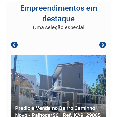
Empreendimentos em
destaque
uma seleção especial
Empreendimento Residencial à
Prédio à Venda no Bairro Caminho
ve
Novo - Palhoça/SC | Ref.:KA9129065
Re