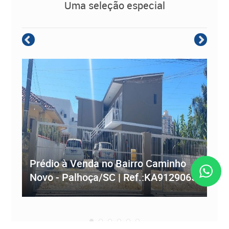
uma seleção especial
Empreendimento Residencial à
Prédio à Venda no Bairro Caminho
ve
Novo - Palhoça/SC | Ref.:KA9129065
Re