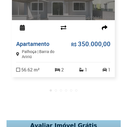
350.000,00
Apartamento
R$
Palhoça | Barra do
Aririú
56.62 m²
2
1
1