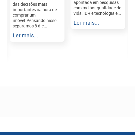
apontada em pesquisas
das decisões mais
com melhor qualidade de
importantes na hora de
vida, IDH e tecnologia e...
comprar um
imóvel.Pensando nisso,
Ler mais...
separamos 8 dic...
r
Ler mais...