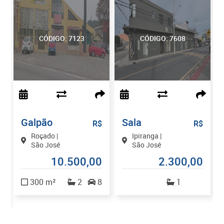
CÓDIGO: 7123
CÓDIGO: 7608
Galpão
Sala
$
R$
R$
Roçado |
Ipiranga |
São José
São José
10.500,00
2.300,00
0
300 m²
2
8
1
4