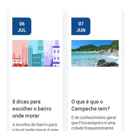
06
07
JUL
JUN
8 dicas para
O que é que o
M
escolher o bairro
Campeche tem?
onde morar
É de conhecimento geral
que Florianópolis é uma
A escolha do bairro para
cidade frequentemente
o local onde morar é uma