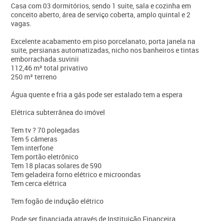
Casa com 03 dormitórios, sendo 1 suite, sala e cozinha em
conceito aberto, área de serviço coberta, amplo quintal e 2
vagas.
Excelente acabamento em piso porcelanato, porta janela na
suite, persianas automatizadas, nicho nos banheiros e tintas
emborrachada.suvinii
112,46 m² total privativo
250 m² terreno
Água quente e fria a gás pode ser estalado tem a espera
Elétrica subterrânea do imóvel
Tem tv ? 70 polegadas
Tem 5 câmeras
Tem interfone
Tem portão eletrônico
Tem 18 placas solares de 590
Tem geladeira forno elétrico e microondas
Tem cerca elétrica
Tem fogão de indução elétrico
Pode ser financiada através de Instituição Financeira.