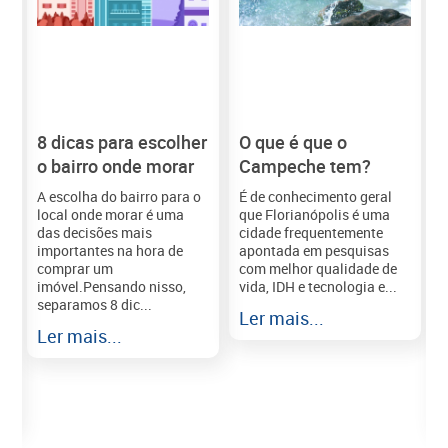
8 dicas para escolher
O que é que o
Morar 
o bairro onde morar
Campeche tem?
A escolha do bairro para o
É de conhecimento geral
local onde morar é uma
que Florianópolis é uma
das decisões mais
cidade frequentemente
importantes na hora de
apontada em pesquisas
comprar um
com melhor qualidade de
imóvel.Pensando nisso,
vida, IDH e tecnologia e...
separamos 8 dic...
i
Ler mais...
Ler mais...
d
e
e