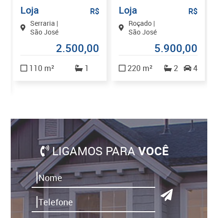
Loja
Loja
$
R$
R$
Serraria |
Roçado |
São José
São José
2.500,00
5.900,00
0
110 m²
1
220 m²
2
4
1
LIGAMOS PARA
VOCÊ