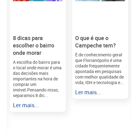
8 dicas para
O que é que o
M
escolher o bairro
Campeche tem?
onde morar
É de conhecimento geral
que Florianópolis é uma
A escolha do bairro para
cidade frequentemente
o local onde morar é uma
apontada em pesquisas
das decisões mais
com melhor qualidade de
importantes na hora de
vida, IDH e tecnologia e...
comprar um
imóvel.Pensando nisso,
Ler mais...
separamos 8 dic...
r
Ler mais...