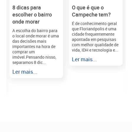
8 dicas para
O que é que o
M
escolher o bairro
Campeche tem?
onde morar
É de conhecimento geral
que Florianópolis é uma
A escolha do bairro para
cidade frequentemente
o local onde morar é uma
apontada em pesquisas
das decisões mais
com melhor qualidade de
importantes na hora de
vida, IDH e tecnologia e...
comprar um
imóvel.Pensando nisso,
Ler mais...
separamos 8 dic...
r
Ler mais...