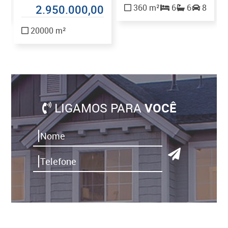
1
2.950.000,00
360 m²
6
6
8
20000 m²
LIGAMOS PARA
VOCÊ