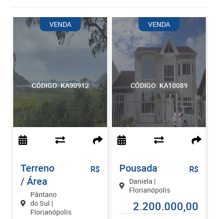
VENDA
VENDA
CÓDIGO: KA90912
CÓDIGO: KA10089
Terreno
Pousada
$
R$
R$
/ Área
Daniela |
Florianópolis
Pântano
do Sul |
0
2.200.000,00
Florianópolis