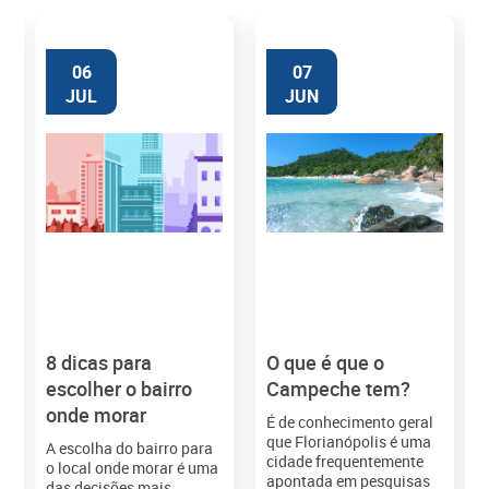
06
07
JUL
JUN
8 dicas para
O que é que o
M
escolher o bairro
Campeche tem?
onde morar
É de conhecimento geral
que Florianópolis é uma
A escolha do bairro para
cidade frequentemente
o local onde morar é uma
apontada em pesquisas
das decisões mais