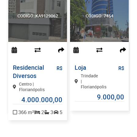
CÓDIGO: KA9129062
CÓDIGO: 7454
Residencial
Loja
$
R$
R$
Diversos
Trindade
|
Centro |
Florianópolis
Florianópolis
0
9.000,00
4.000.000,00
1
366 m²
2
3
5