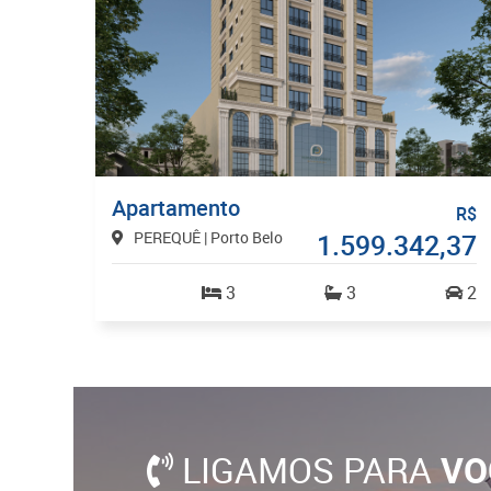
Apartamento
R$
PEREQUÊ | Porto Belo
1.599.342,37
3
3
2
LIGAMOS PARA
VO