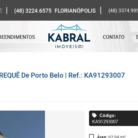
(48) 3224.6575
FLORIANÓPOLIS
E
(48) 3374.99
REENDIMENTOS
CONTATO
REQUÊ De Porto Belo | Ref.: KA91293007
Código:
KA91293007
Área:
62,94 m²