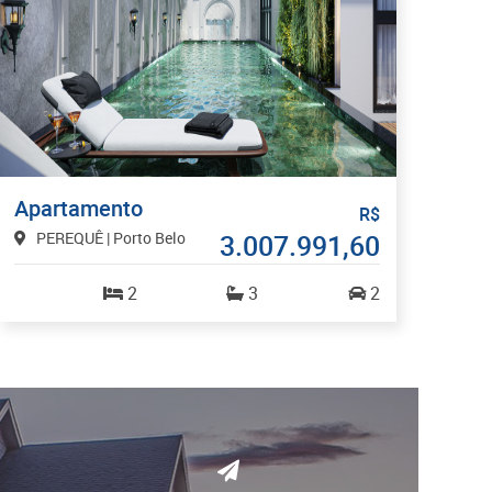
Apartamento
R$
PEREQUÊ | Porto Belo
3.007.991,60
2
3
2