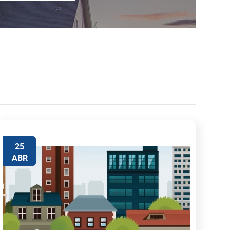
25
ABR