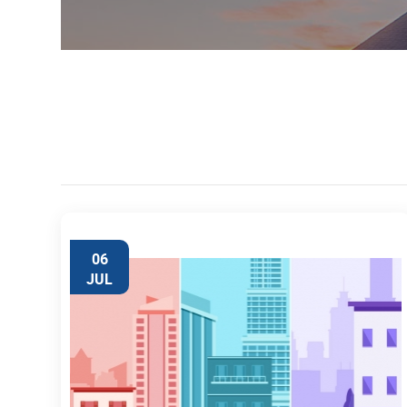
06
JUL