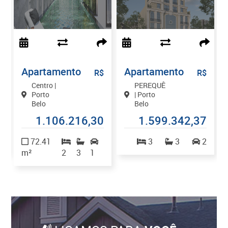
Apartamento
Apartamento
$
R$
R$
Centro |
PEREQUÊ
Porto
| Porto
Belo
Belo
9
1.106.216,30
1.599.342,37
1
72.41
3
3
2
m²
2
3
1