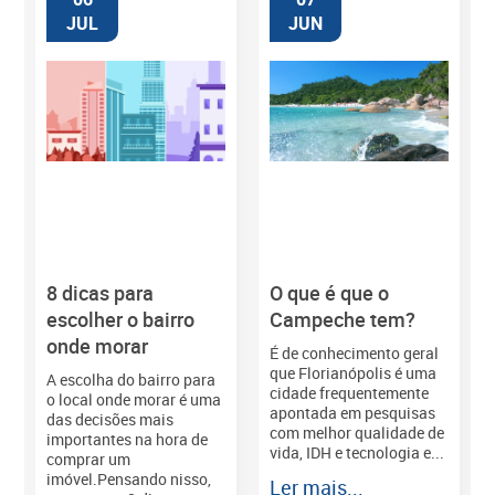
JUL
JUN
8 dicas para
O que é que o
M
escolher o bairro
Campeche tem?
onde morar
É de conhecimento geral
que Florianópolis é uma
A escolha do bairro para
cidade frequentemente
o local onde morar é uma
apontada em pesquisas
das decisões mais
com melhor qualidade de
importantes na hora de
vida, IDH e tecnologia e...
comprar um
imóvel.Pensando nisso,
Ler mais...