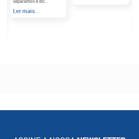
separamos 8 dic...
r
Ler mais...