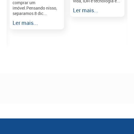
vida, IDH e tecnologia e...
comprar um
imóvel.Pensando nisso,
Ler mais...
separamos 8 dic...
r
Ler mais...