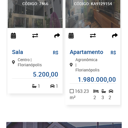
CÓDIGO: 7466
CÓDIGO: KA9129154
Sala
Apartamento
$
R$
R$
Centro |
Agronômica
Florianópolis
|
Florianópolis
0
5.200,00
1.980.000,00
1
1
1
163.23
m²
2
3
2