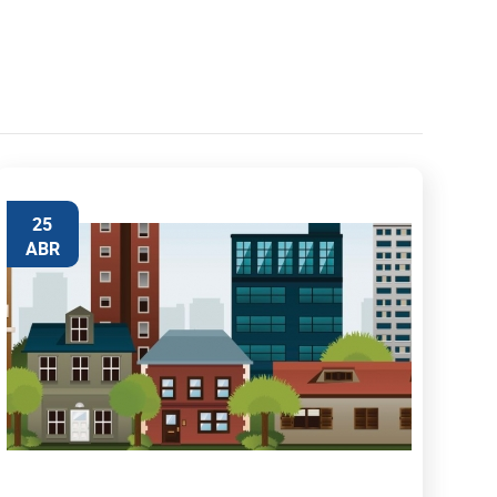
25
ABR