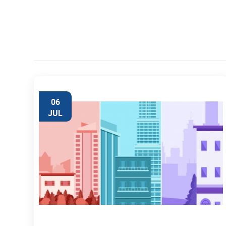
06
JUL