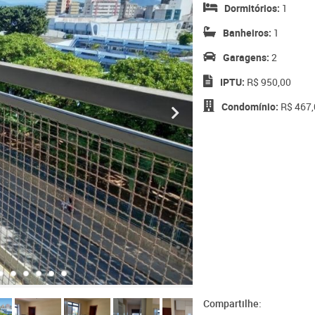
Dormitórios:
1
Banheiros:
1
Garagens:
2
IPTU:
R$ 950,00
Condomínio:
R$ 467,
Compartilhe: