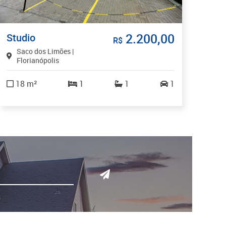
2.200,00
Studio
R$
Saco dos Limões |
Florianópolis
18 m²
1
1
1