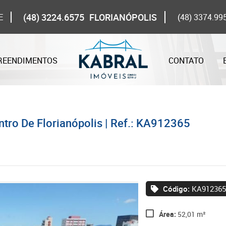
(48) 3224.6575
FLORIANÓPOLIS
E
(48) 3374.99
REENDIMENTOS
CONTATO
tro De Florianópolis | Ref.: KA912365
Código:
KA91236
Área:
52,01 m²