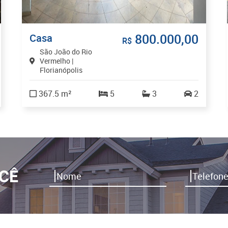
800.000,00
Casa
R$
São João do Rio
Vermelho |
Florianópolis
367.5 m²
5
3
2
CÊ