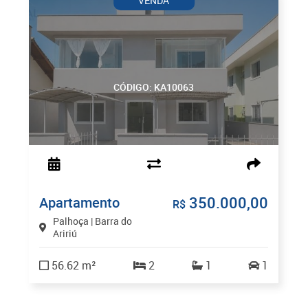
VENDA
CÓDIGO: KA10063
350.000,00
Apartamento
R$
Palhoça | Barra do
Aririú
56.62 m²
2
1
1