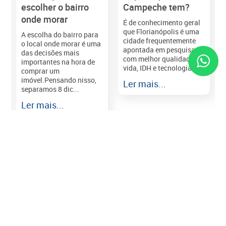
escolher o bairro
Campeche tem?
onde morar
É de conhecimento geral
que Florianópolis é uma
A escolha do bairro para
cidade frequentemente
o local onde morar é uma
apontada em pesquisas
das decisões mais
com melhor qualidade de
importantes na hora de
vida, IDH e tecnologia e...
comprar um
imóvel.Pensando nisso,
Ler mais...
separamos 8 dic...
r
Ler mais...