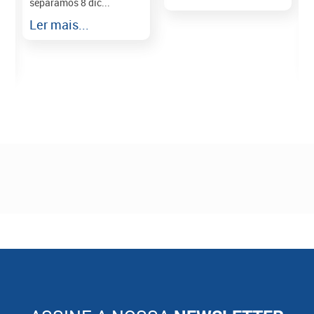
separamos 8 dic...
r
Ler mais...