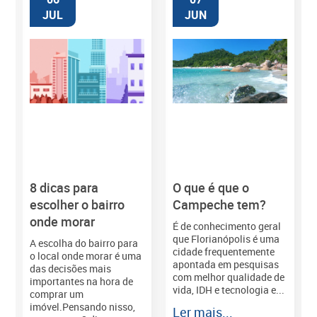
JUL
JUN
8 dicas para
O que é que o
M
escolher o bairro
Campeche tem?
onde morar
É de conhecimento geral
que Florianópolis é uma
A escolha do bairro para
cidade frequentemente
o local onde morar é uma
apontada em pesquisas
das decisões mais
com melhor qualidade de
importantes na hora de
vida, IDH e tecnologia e...
comprar um
imóvel.Pensando nisso,
Ler mais...