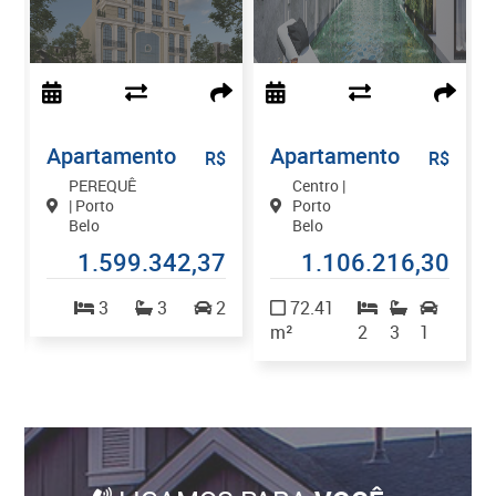
Apartamento
Apartamento
$
R$
R$
PEREQUÊ
Centro |
| Porto
Porto
Belo
Belo
0
1.599.342,37
1.106.216,30
2
3
3
2
72.41
m²
2
3
1