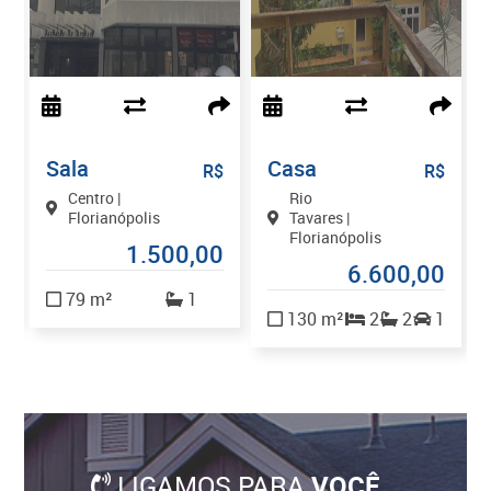
Sala
Casa
$
R$
R$
Centro |
Rio
Florianópolis
Tavares |
Florianópolis
1.500,00
0
6.600,00
79 m²
1
130 m²
2
2
1
LIGAMOS PARA
VOCÊ