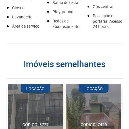
Salão de festas
Gás central
Closet
Playground
Recepção e
Lavanderia
Redes de
portaria: Acesso
Área de serviço
abastecimento:
24 horas.
imóveis semelhantes
LOCAÇÃO
LOCAÇÃO
CÓDIGO: 5727
CÓDIGO: 7420