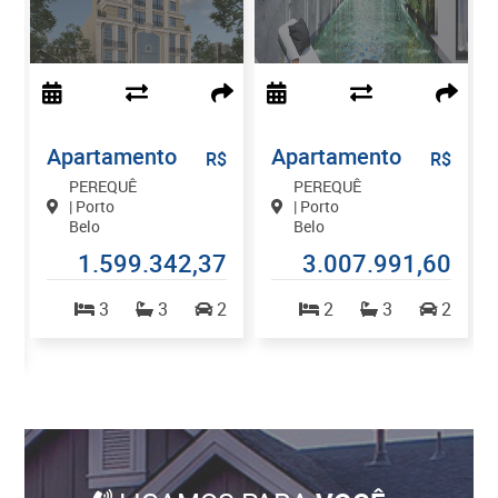
Apartamento
Apartamento
$
R$
R$
PEREQUÊ
PEREQUÊ
| Porto
| Porto
Belo
Belo
0
1.599.342,37
3.007.991,60
3
3
2
2
3
2