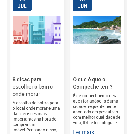
JUL
JUN
8 dicas para
O que é que o
M
escolher o bairro
Campeche tem?
onde morar
É de conhecimento geral
que Florianópolis é uma
A escolha do bairro para
cidade frequentemente
o local onde morar é uma
apontada em pesquisas
das decisões mais
com melhor qualidade de
importantes na hora de
vida, IDH e tecnologia e...
comprar um
imóvel.Pensando nisso,
Ler mais...