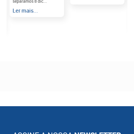
separamos 8 dic...
r
Ler mais...