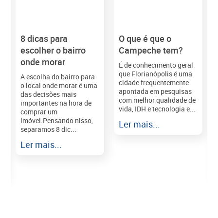
8 dicas para
O que é que o
M
escolher o bairro
Campeche tem?
onde morar
É de conhecimento geral
que Florianópolis é uma
A escolha do bairro para
cidade frequentemente
o local onde morar é uma
apontada em pesquisas
das decisões mais
com melhor qualidade de
importantes na hora de
vida, IDH e tecnologia e...
comprar um
imóvel.Pensando nisso,
Ler mais...
separamos 8 dic...
r
Ler mais...