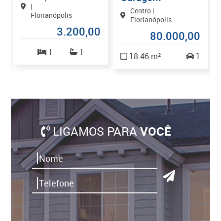
|
Centro |
Florianópolis
Florianópolis
0
3.200,00
80.000,00
1
1
18.46 m²
1
LIGAMOS PARA
VOCÊ