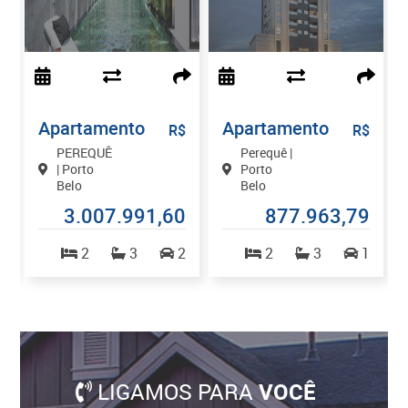
Apartamento
Apartamento
$
R$
R$
PEREQUÊ
Perequê |
| Porto
Porto
Belo
Belo
7
3.007.991,60
877.963,79
2
2
3
2
2
3
1
LIGAMOS PARA
VOCÊ