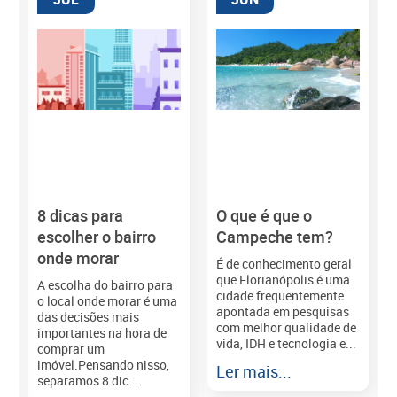
8 dicas para
O que é que o
M
escolher o bairro
Campeche tem?
onde morar
É de conhecimento geral
que Florianópolis é uma
A escolha do bairro para
cidade frequentemente
o local onde morar é uma
apontada em pesquisas
das decisões mais
com melhor qualidade de
importantes na hora de
vida, IDH e tecnologia e...
comprar um
imóvel.Pensando nisso,
Ler mais...
separamos 8 dic...
r