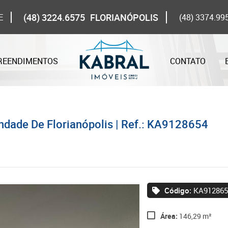
(48) 3224.6575
FLORIANÓPOLIS
E
(48) 3374.99
REENDIMENTOS
CONTATO
ndade De Florianópolis | Ref.: KA9128654
Código:
KA912865
Área:
146,29 m²