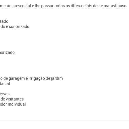
ento presencial e lhe passar todos os diferenciais deste maravilhoso
izado
ado e sonorizado
norizado
 de garagem e irrigação de jardim
facial
ervas
de visitantes
dor individual