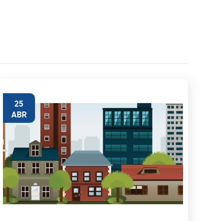
25
ABR