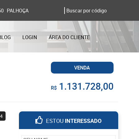
50
PALHOÇA
BLOG
LOGIN
ÁREA DO CLIENTE
VENDA
1.131.728,00
R$
4
ESTOU
INTERESSADO