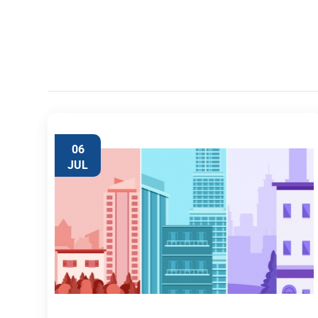
06
JUL