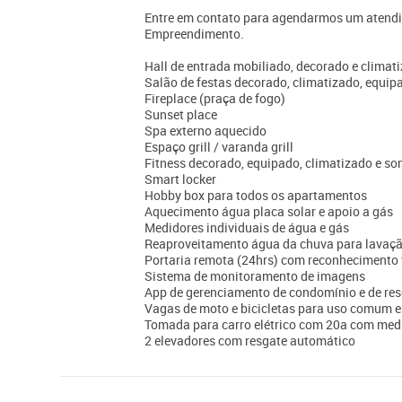
Entre em contato para agendarmos um atendim
Empreendimento.
Hall de entrada mobiliado, decorado e climat
Salão de festas decorado, climatizado, equip
Fireplace (praça de fogo)
Sunset place
Spa externo aquecido
Espaço grill / varanda grill
Fitness decorado, equipado, climatizado e so
Smart locker
Hobby box para todos os apartamentos
Aquecimento água placa solar e apoio a gás
Medidores individuais de água e gás
Reaproveitamento água da chuva para lavação
Portaria remota (24hrs) com reconhecimento 
Sistema de monitoramento de imagens
App de gerenciamento de condomínio e de res
Vagas de moto e bicicletas para uso comum e 
Tomada para carro elétrico com 20a com medi
2 elevadores com resgate automático