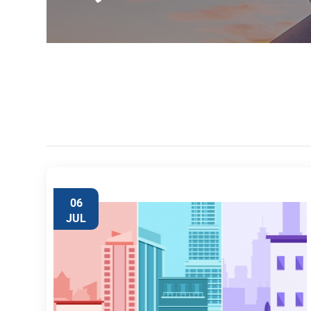
06
JUL