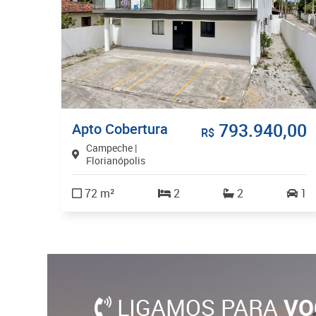
793.940,00
Apto Cobertura
R$
Campeche |
Florianópolis
72 m²
2
2
1
LIGAMOS PARA
VO