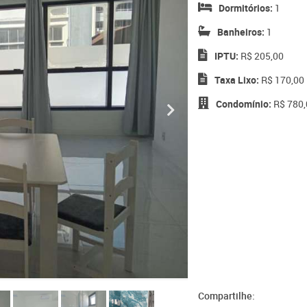
Dormitórios:
1
Banheiros:
1
IPTU:
R$ 205,00
Taxa Lixo:
R$ 170,00
Condomínio:
R$ 780,
Compartilhe: