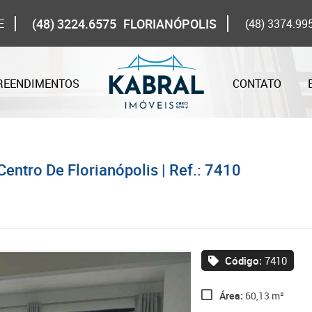
(48) 3224.6575
FLORIANÓPOLIS
E
(48) 3374.99
REENDIMENTOS
CONTATO
ntro De Florianópolis | Ref.: 7410
Código:
7410
Área:
60,13 m²