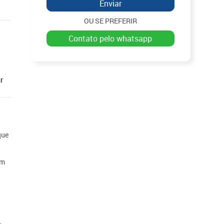
Enviar
OU SE PREFERIR
contato pelo whatsapp
r
que
ém