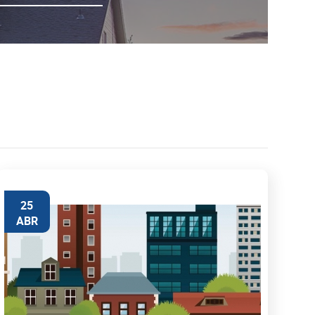
25
ABR