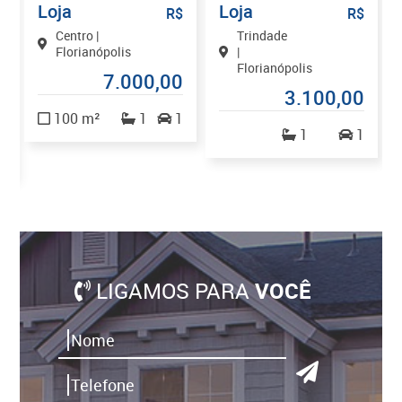
Loja
Loja
$
R$
R$
Centro |
Trindade
Florianópolis
|
Florianópolis
7.000,00
0
3.100,00
100 m²
1
1
1
1
LIGAMOS PARA
VOCÊ