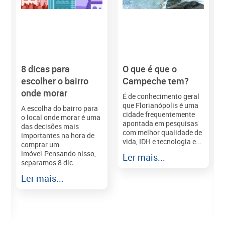
8 dicas para
O que é que o
M
escolher o bairro
Campeche tem?
onde morar
É de conhecimento geral
que Florianópolis é uma
A escolha do bairro para
cidade frequentemente
o local onde morar é uma
apontada em pesquisas
das decisões mais
com melhor qualidade de
importantes na hora de
vida, IDH e tecnologia e...
comprar um
imóvel.Pensando nisso,
Ler mais...
separamos 8 dic...
r
Ler mais...