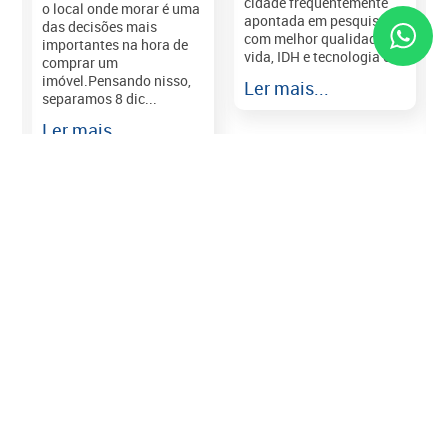
cidade frequentemente
o local onde morar é uma
apontada em pesquisas
das decisões mais
com melhor qualidade de
importantes na hora de
vida, IDH e tecnologia e...
comprar um
imóvel.Pensando nisso,
Ler mais...
separamos 8 dic...
r
Ler mais...