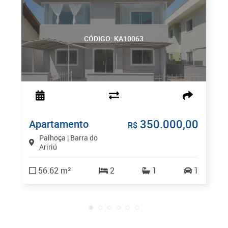
CÓDIGO: KA10063
350.000,00
Apartamento
R$
Palhoça | Barra do
Aririú
56.62 m²
2
1
1