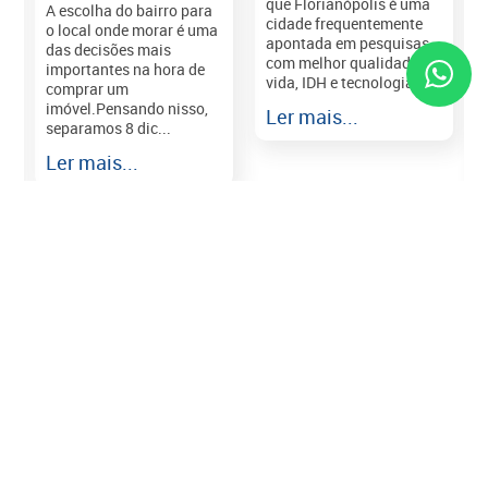
que Florianópolis é uma
A escolha do bairro para
cidade frequentemente
o local onde morar é uma
apontada em pesquisas
das decisões mais
com melhor qualidade de
importantes na hora de
vida, IDH e tecnologia e...
comprar um
imóvel.Pensando nisso,
Ler mais...
separamos 8 dic...
r
Ler mais...