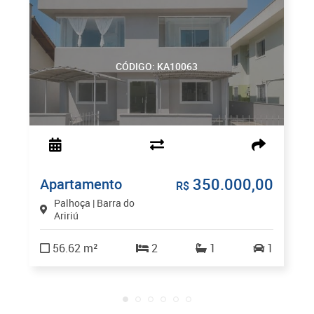
CÓDIGO: KA10063
350.000,00
Apartamento
R$
Palhoça | Barra do
Aririú
56.62 m²
2
1
1