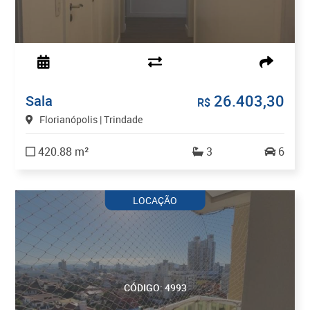
26.403,30
Sala
R$
Florianópolis | Trindade
420.88 m²
3
6
LOCAÇÃO
CÓDIGO: 4993