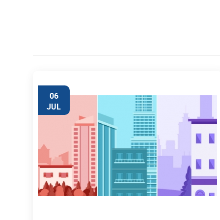
06
JUL