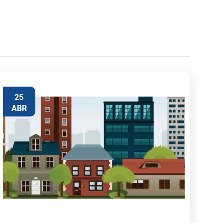
25
ABR