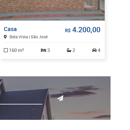
4.200,00
Casa
R$
Bela Vista | São José
160 m²
3
2
4