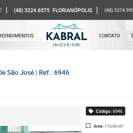
(48) 3224.6575
FLORIANÓPOLIS
E
(48) 3374.99
REENDIMENTOS
CONTATO
De São José | Ref.: 6946
Código:
6946
Área:
110,00 m²