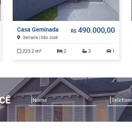
490.000,00
Casa Geminada
R$
Serraria | São José
223.2 m²
2
3
1
CÊ