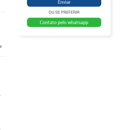
Enviar
OU SE PREFERIR
contato pelo whatsapp
r
.