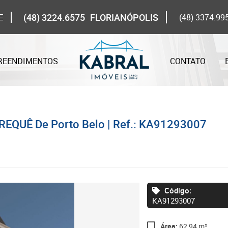
(48) 3224.6575
FLORIANÓPOLIS
E
(48) 3374.99
REENDIMENTOS
CONTATO
REQUÊ De Porto Belo | Ref.: KA91293007
Código:
KA91293007
Área:
62,94 m²