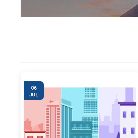
06
JUL