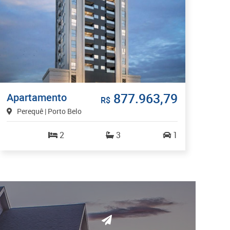
877.963,79
Apartamento
R$
Perequê | Porto Belo
2
3
1