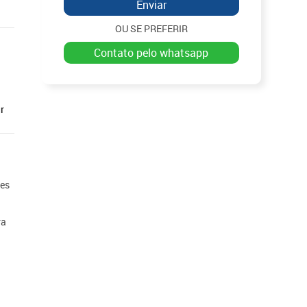
Enviar
OU SE PREFERIR
contato pelo whatsapp
r
ões
ra