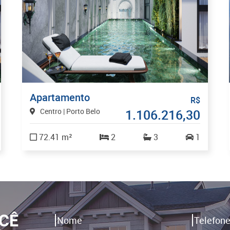
Apartamento
R$
Centro | Porto Belo
1.106.216,30
72.41 m²
2
3
1
CÊ