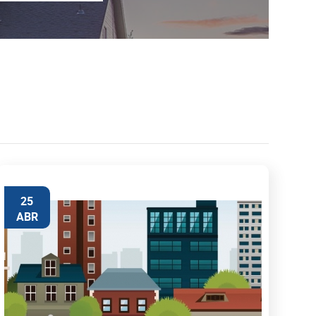
25
ABR