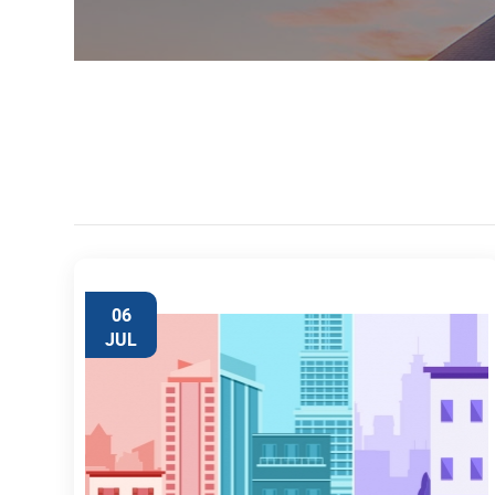
06
JUL