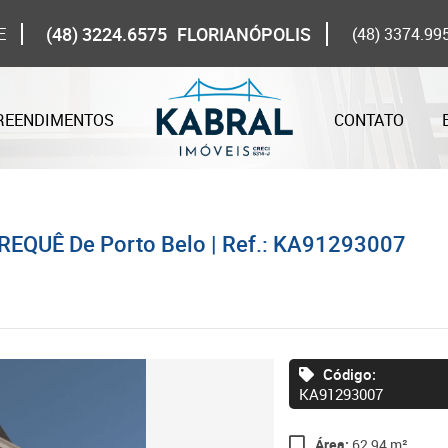
(48) 3224.6575
FLORIANÓPOLIS
E
(48) 3374.99
REENDIMENTOS
CONTATO
REQUÊ De Porto Belo | Ref.: KA91293007
Código:
KA91293007
Área:
62,94 m²