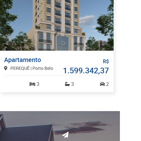
Apartamento
R$
PEREQUÊ | Porto Belo
1.599.342,37
3
3
2