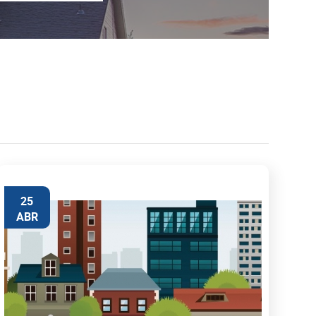
25
ABR