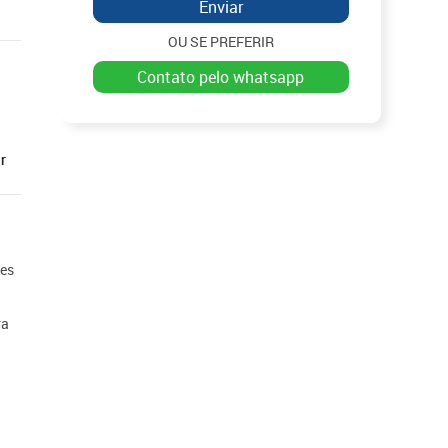
Enviar
OU SE PREFERIR
contato pelo whatsapp
r
ões
ra