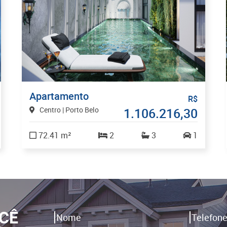
Apartamento
R$
Centro | Porto Belo
1.106.216,30
72.41 m²
2
3
1
CÊ