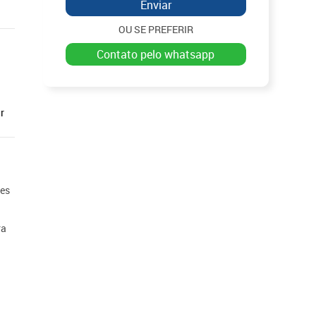
Enviar
OU SE PREFERIR
contato pelo whatsapp
r
ões
ra