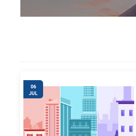
06
JUL