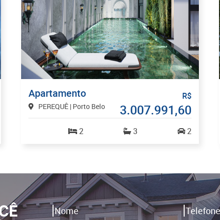
Apartamento
R$
PEREQUÊ | Porto Belo
3.007.991,60
2
3
2
CÊ