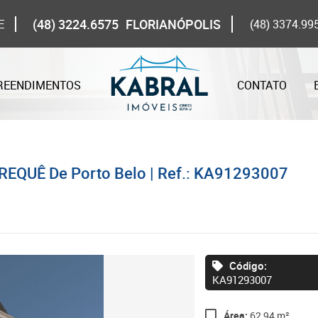
(48) 3224.6575
FLORIANÓPOLIS
E
(48) 3374.99
REENDIMENTOS
CONTATO
REQUÊ De Porto Belo | Ref.: KA91293007
Código:
KA91293007
Área:
62,94 m²