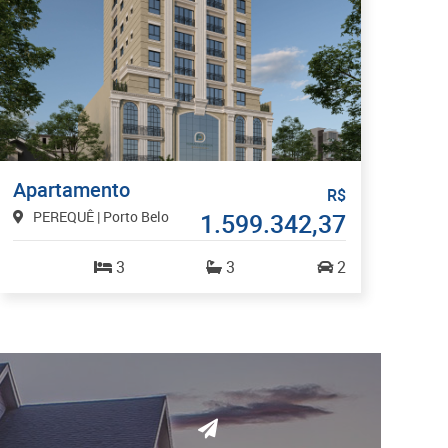
Apartamento
R$
PEREQUÊ | Porto Belo
1.599.342,37
3
3
2