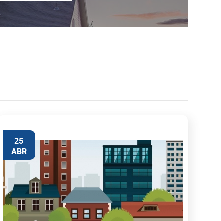
25
ABR