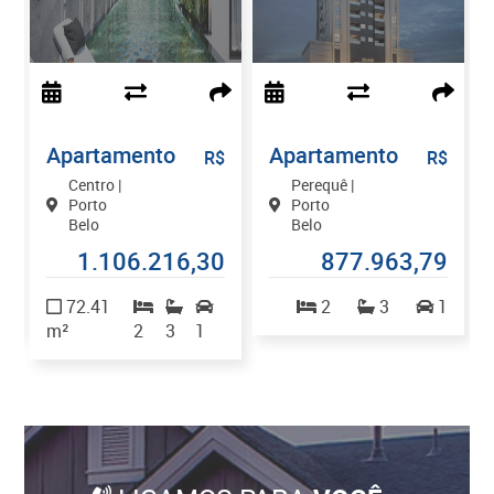
Apartamento
Apartamento
$
R$
R$
Centro |
Perequê |
Porto
Porto
Belo
Belo
7
1.106.216,30
877.963,79
2
72.41
2
3
1
m²
2
3
1