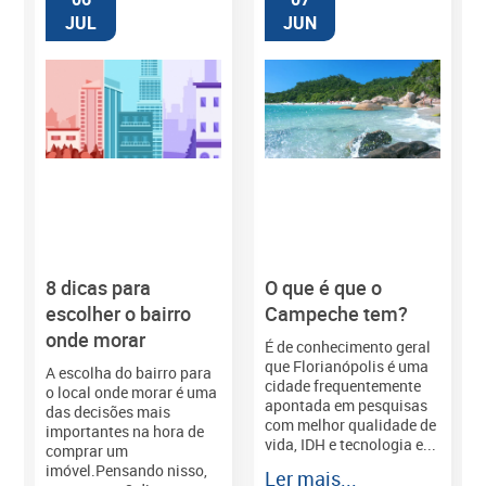
JUL
JUN
8 dicas para
O que é que o
M
escolher o bairro
Campeche tem?
onde morar
É de conhecimento geral
que Florianópolis é uma
A escolha do bairro para
cidade frequentemente
o local onde morar é uma
apontada em pesquisas
das decisões mais
com melhor qualidade de
importantes na hora de
vida, IDH e tecnologia e...
comprar um
imóvel.Pensando nisso,
Ler mais...