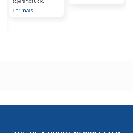
separamos 8 dic...
r
Ler mais...