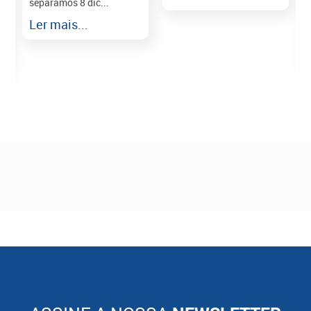
separamos 8 dic...
r
Ler mais...