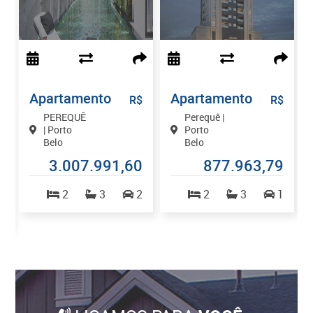
Apartamento
Apartamento
$
R$
R$
PEREQUÊ
Perequê |
| Porto
Porto
Belo
Belo
0
3.007.991,60
877.963,79
2
3
2
2
3
1