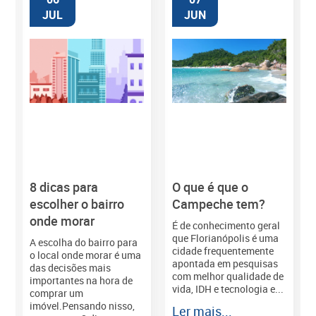
JUL
JUN
8 dicas para
O que é que o
M
escolher o bairro
Campeche tem?
onde morar
É de conhecimento geral
que Florianópolis é uma
A escolha do bairro para
cidade frequentemente
o local onde morar é uma
apontada em pesquisas
das decisões mais
com melhor qualidade de
importantes na hora de
vida, IDH e tecnologia e...
comprar um
imóvel.Pensando nisso,
Ler mais...