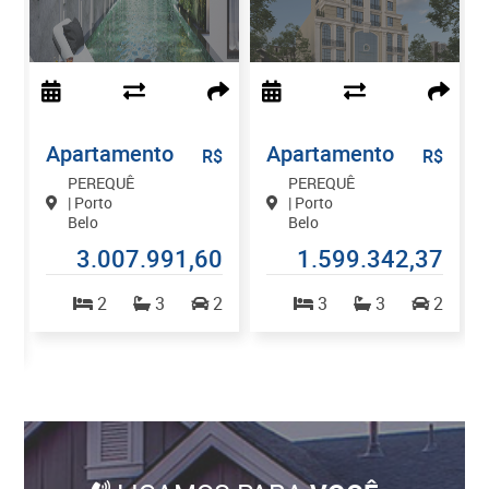
Apartamento
Apartamento
$
R$
R$
PEREQUÊ
PEREQUÊ
| Porto
| Porto
Belo
Belo
0
3.007.991,60
1.599.342,37
2
3
2
3
3
2