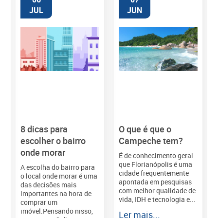
JUL
JUN
8 dicas para
O que é que o
M
escolher o bairro
Campeche tem?
onde morar
É de conhecimento geral
que Florianópolis é uma
A escolha do bairro para
cidade frequentemente
o local onde morar é uma
apontada em pesquisas
das decisões mais
com melhor qualidade de
importantes na hora de
vida, IDH e tecnologia e...
comprar um
imóvel.Pensando nisso,
Ler mais...