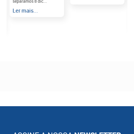
separamos 8 dic...
r
Ler mais...