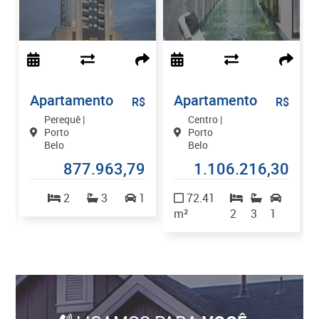
Apartamento
Apartamento
$
R$
R$
Perequê |
Centro |
Porto
Porto
Belo
Belo
0
877.963,79
1.106.216,30
2
2
3
1
72.41
m²
2
3
1