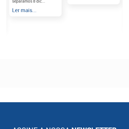
separamos 8 dic...
r
Ler mais...