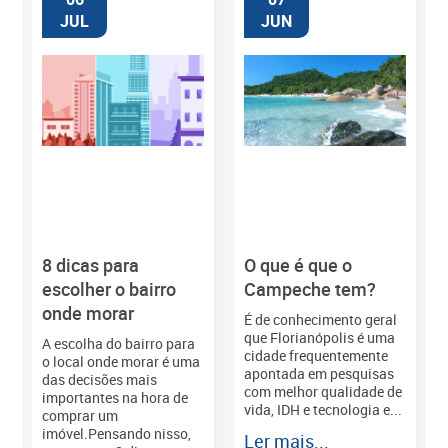
JUL
JUN
8 dicas para
O que é que o
M
escolher o bairro
Campeche tem?
onde morar
É de conhecimento geral
que Florianópolis é uma
A escolha do bairro para
cidade frequentemente
o local onde morar é uma
apontada em pesquisas
das decisões mais
com melhor qualidade de
importantes na hora de
vida, IDH e tecnologia e...
comprar um
imóvel.Pensando nisso,
Ler mais...