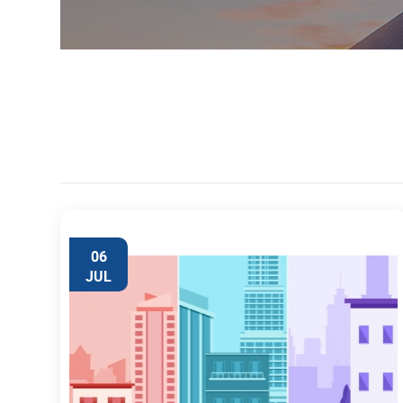
06
JUL