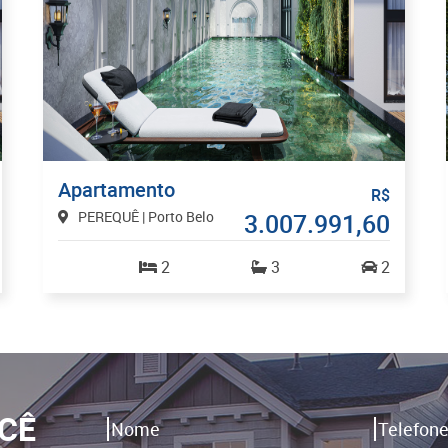
Apartamento
R$
PEREQUÊ | Porto Belo
3.007.991,60
2
3
2
CÊ