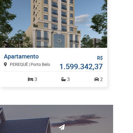
Apartamento
R$
PEREQUÊ | Porto Belo
1.599.342,37
3
3
2