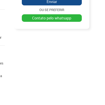
Enviar
OU SE PREFERIR
contato pelo whatsapp
r
ões
ra