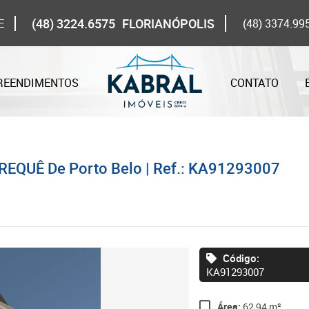
(48) 3224.6575
FLORIANÓPOLIS
E
(48) 3374.99
REENDIMENTOS
CONTATO
REQUÊ De Porto Belo | Ref.: KA91293007
Código:
KA91293007
Área:
62,94 m²