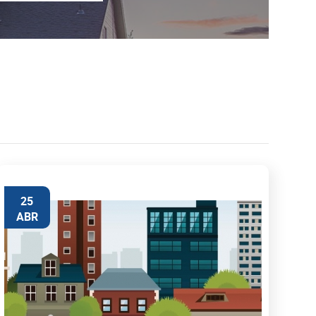
25
ABR