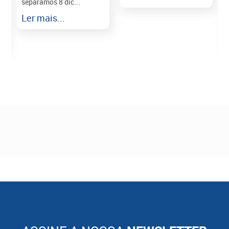
separamos 8 dic...
r
Ler mais...