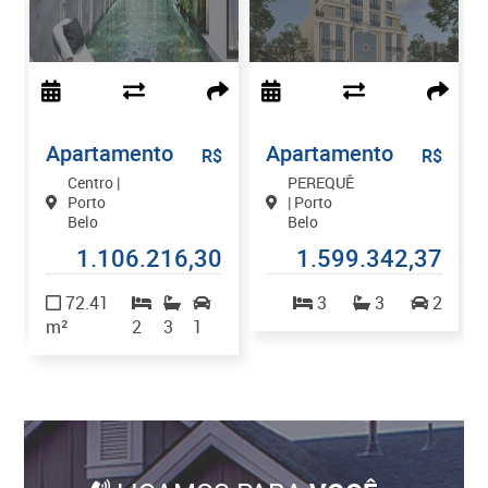
Apartamento
Apartamento
$
R$
R$
Centro |
PEREQUÊ
Porto
| Porto
Belo
Belo
9
1.106.216,30
1.599.342,37
1
72.41
3
3
2
m²
2
3
1