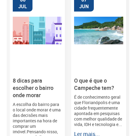
JUL
JUN
8 dicas para
O que é que o
M
escolher o bairro
Campeche tem?
onde morar
É de conhecimento geral
que Florianópolis é uma
A escolha do bairro para
cidade frequentemente
o local onde morar é uma
apontada em pesquisas
das decisões mais
com melhor qualidade de
importantes na hora de
vida, IDH e tecnologia e...
comprar um
imóvel.Pensando nisso,
Ler mais...