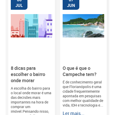
JUL
JUN
8 dicas para
O que é que o
M
escolher o bairro
Campeche tem?
onde morar
É de conhecimento geral
que Florianópolis é uma
A escolha do bairro para
cidade frequentemente
o local onde morar é uma
apontada em pesquisas
das decisões mais
com melhor qualidade de
importantes na hora de
vida, IDH e tecnologia e...
comprar um
imóvel.Pensando nisso,
Ler mais...