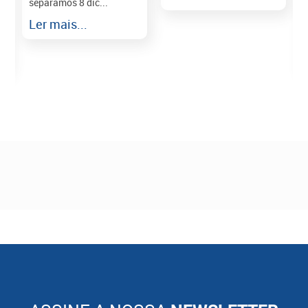
separamos 8 dic...
r
Ler mais...