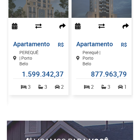
Apartamento
Apartamento
$
R$
R$
PEREQUÊ
Perequê |
| Porto
Porto
Belo
Belo
0
1.599.342,37
877.963,79
3
3
2
2
3
1