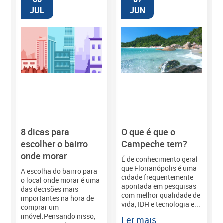
JUL
JUN
8 dicas para
O que é que o
M
escolher o bairro
Campeche tem?
onde morar
É de conhecimento geral
que Florianópolis é uma
A escolha do bairro para
cidade frequentemente
o local onde morar é uma
apontada em pesquisas
das decisões mais
com melhor qualidade de
importantes na hora de
vida, IDH e tecnologia e...
comprar um
imóvel.Pensando nisso,
Ler mais...