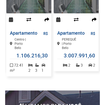
Apartamento
Apartamento
$
R$
R$
Centro |
PEREQUÊ
Porto
| Porto
Belo
Belo
9
1.106.216,30
3.007.991,60
1
72.41
2
3
2
m²
2
3
1