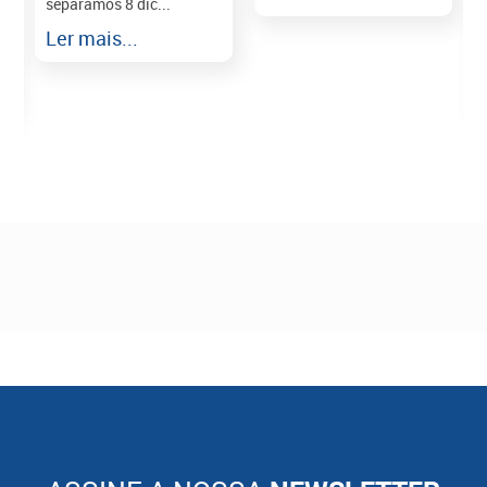
separamos 8 dic...
r
Ler mais...