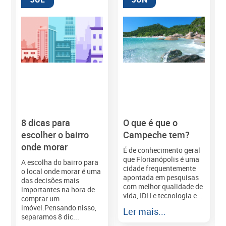
8 dicas para
O que é que o
M
escolher o bairro
Campeche tem?
onde morar
É de conhecimento geral
que Florianópolis é uma
A escolha do bairro para
cidade frequentemente
o local onde morar é uma
apontada em pesquisas
das decisões mais
com melhor qualidade de
importantes na hora de
vida, IDH e tecnologia e...
comprar um
imóvel.Pensando nisso,
Ler mais...
separamos 8 dic...
r