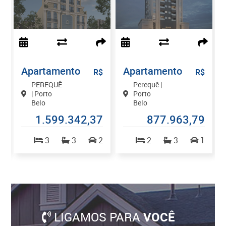
Apartamento
Apartamento
$
R$
R$
PEREQUÊ
Perequê |
| Porto
Porto
Belo
Belo
0
1.599.342,37
877.963,79
2
3
3
2
2
3
1
LIGAMOS PARA
VOCÊ