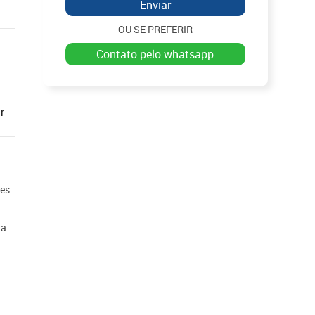
Enviar
OU SE PREFERIR
contato pelo whatsapp
r
ões
ra