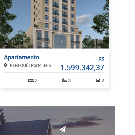
Apartamento
R$
PEREQUÊ | Porto Belo
1.599.342,37
3
3
2