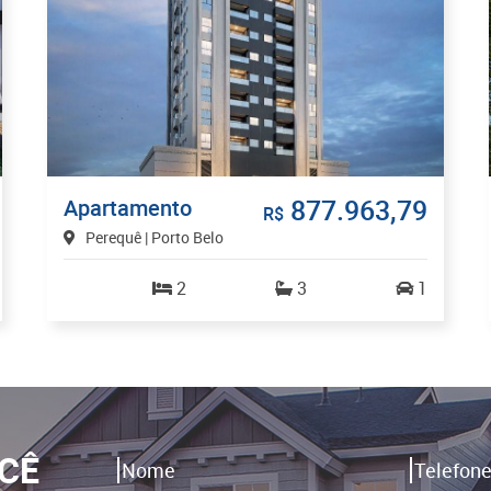
877.963,79
Apartamento
R$
Perequê | Porto Belo
2
3
1
CÊ