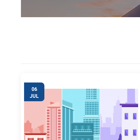
06
JUL