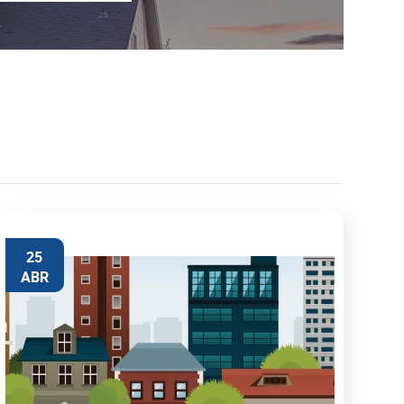
25
ABR