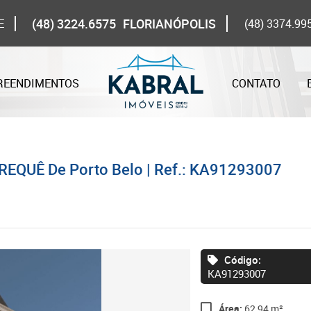
(48) 3224.6575
FLORIANÓPOLIS
E
(48) 3374.99
REENDIMENTOS
CONTATO
REQUÊ De Porto Belo | Ref.: KA91293007
Código:
KA91293007
Área:
62,94 m²