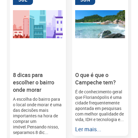
8 dicas para
O que é que o
M
escolher o bairro
Campeche tem?
onde morar
É de conhecimento geral
que Florianópolis é uma
A escolha do bairro para
cidade frequentemente
o local onde morar é uma
apontada em pesquisas
das decisões mais
com melhor qualidade de
importantes na hora de
vida, IDH e tecnologia e...
comprar um
imóvel.Pensando nisso,
Ler mais...
separamos 8 dic...
r