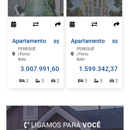
Apartamento
Apartamento
$
R$
R$
PEREQUÊ
PEREQUÊ
| Porto
| Porto
Belo
Belo
9
3.007.991,60
1.599.342,37
1
2
3
2
3
3
2
LIGAMOS PARA
VOCÊ