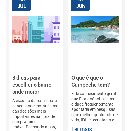
JUL
JUN
8 dicas para
O que é que o
M
escolher o bairro
Campeche tem?
onde morar
É de conhecimento geral
que Florianópolis é uma
A escolha do bairro para
cidade frequentemente
o local onde morar é uma
apontada em pesquisas
das decisões mais
com melhor qualidade de
importantes na hora de
vida, IDH e tecnologia e...
comprar um
imóvel.Pensando nisso,
Ler mais...