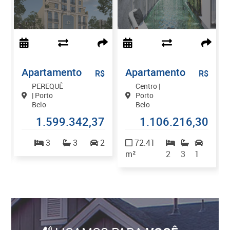
Apartamento
Apartamento
$
R$
R$
PEREQUÊ
Centro |
| Porto
Porto
Belo
Belo
9
1.599.342,37
1.106.216,30
1
3
3
2
72.41
m²
2
3
1