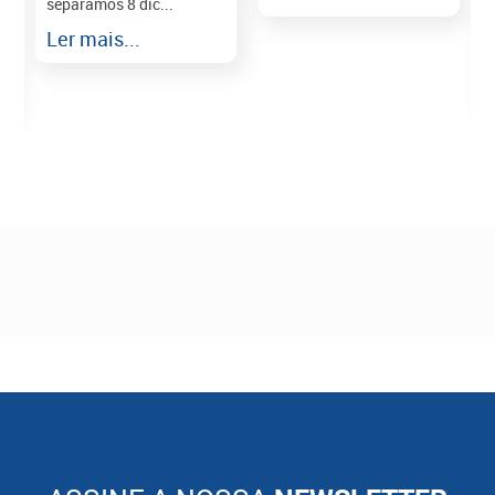
separamos 8 dic...
r
Ler mais...