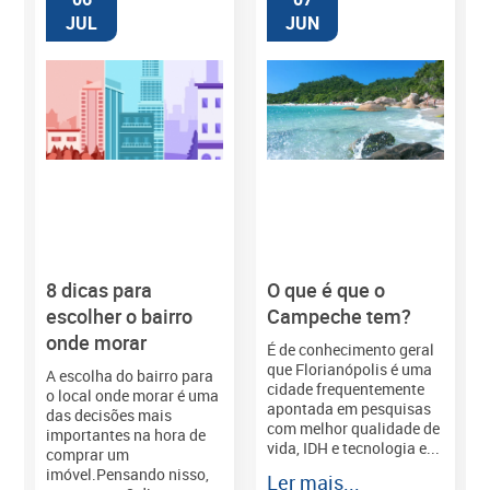
JUL
JUN
8 dicas para
O que é que o
M
escolher o bairro
Campeche tem?
onde morar
É de conhecimento geral
que Florianópolis é uma
A escolha do bairro para
cidade frequentemente
o local onde morar é uma
apontada em pesquisas
das decisões mais
com melhor qualidade de
importantes na hora de
vida, IDH e tecnologia e...
comprar um
imóvel.Pensando nisso,
Ler mais...