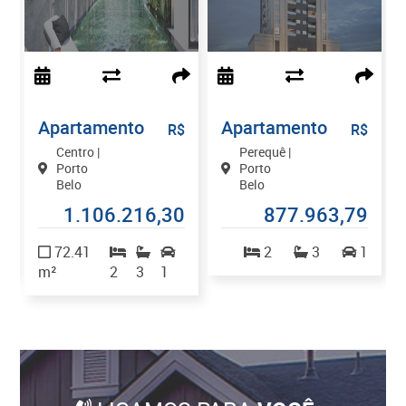
Apartamento
Apartamento
$
R$
R$
Centro |
Perequê |
Porto
Porto
Belo
Belo
0
1.106.216,30
877.963,79
2
72.41
2
3
1
m²
2
3
1