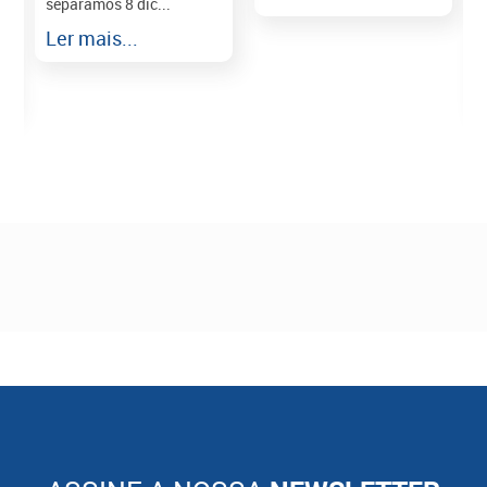
separamos 8 dic...
r
Ler mais...