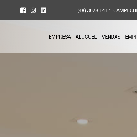
(48) 3028.1417
CAMPECH
EMPRESA
ALUGUEL
VENDAS
EMP