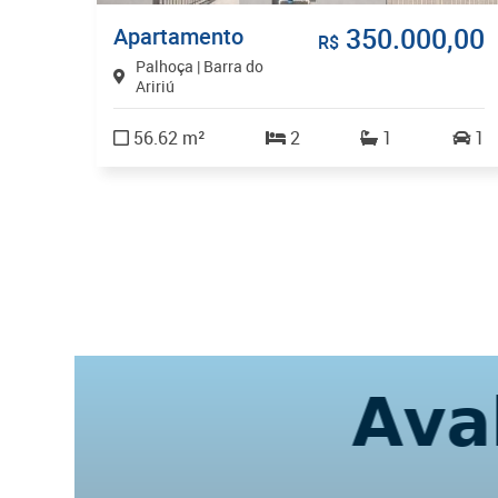
,00
350.000,00
Apartamento
R$
Palhoça | Barra do
Aririú
56.62 m²
2
1
1