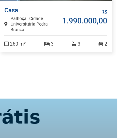
Casa
Sa
R$
Palhoça | Cidade
1.990.000,00
F
Universitária Pedra
T
Branca
3
260 m²
3
3
2