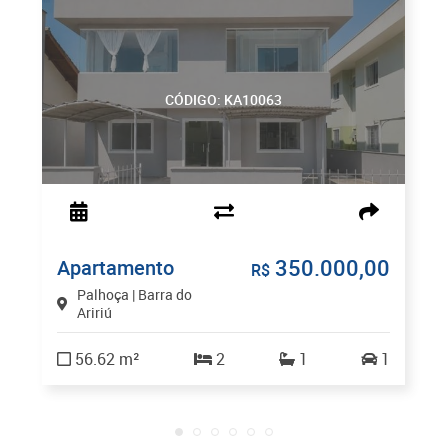
CÓDIGO: KA10063
350.000,00
Apartamento
R$
Palhoça | Barra do
Aririú
56.62 m²
2
1
1