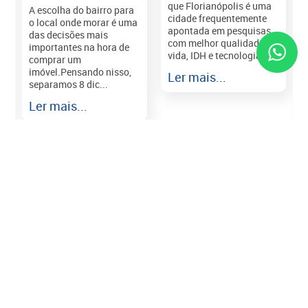
que Florianópolis é uma
A escolha do bairro para
cidade frequentemente
o local onde morar é uma
apontada em pesquisas
das decisões mais
com melhor qualidade de
importantes na hora de
vida, IDH e tecnologia e...
comprar um
imóvel.Pensando nisso,
Ler mais...
separamos 8 dic...
r
Ler mais...