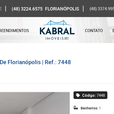
(48) 3224.6575
FLORIANÓPOLIS
E
(48) 3374.99
REENDIMENTOS
CONTATO
e Florianópolis | Ref.: 7448
Código:
7448
Banheiros:
1