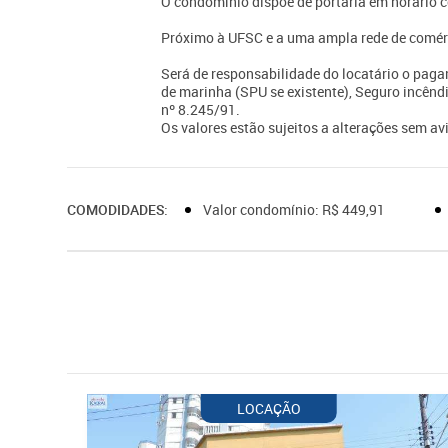
O condomínio dispõe de portaria em horário c
Próximo à UFSC e a uma ampla rede de comérci
Será de responsabilidade do locatário o paga
de marinha (SPU se existente), Seguro incêndi
nº 8.245/91.
Os valores estão sujeitos a alterações sem av
COMODIDADES:
Valor condomínio: R$ 449,91
LOCAÇÃO