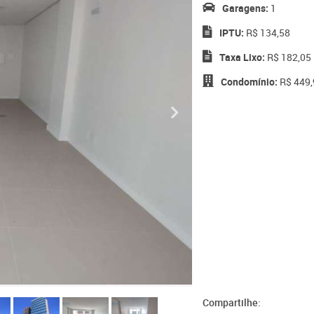
Garagens:
1
IPTU:
R$ 134,58
Taxa Lixo:
R$ 182,05
Condomínio:
R$ 449,
Compartilhe: