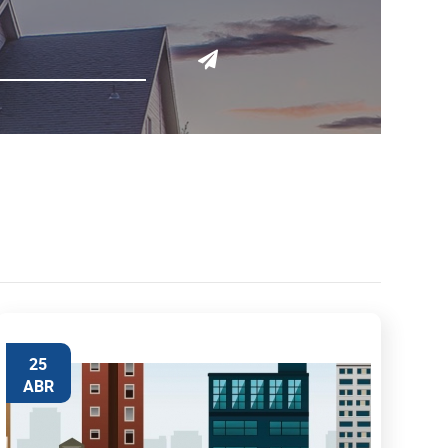
25
ABR