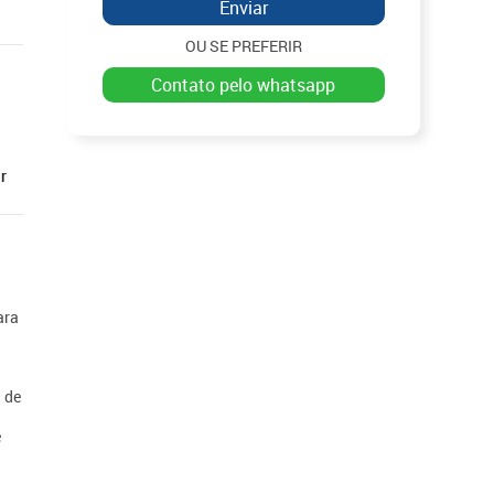
Enviar
OU SE PREFERIR
contato pelo whatsapp
r
ara
² de
e