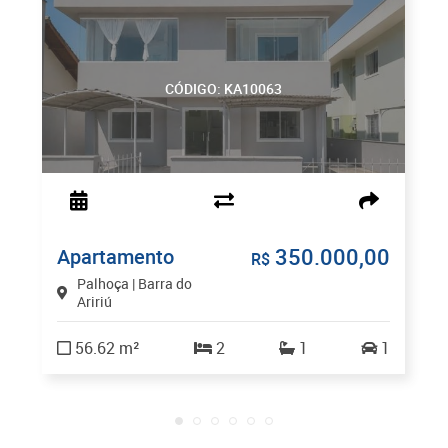
CÓDIGO: KA10063
350.000,00
Apartamento
R$
Palhoça | Barra do
Aririú
56.62 m²
2
1
1