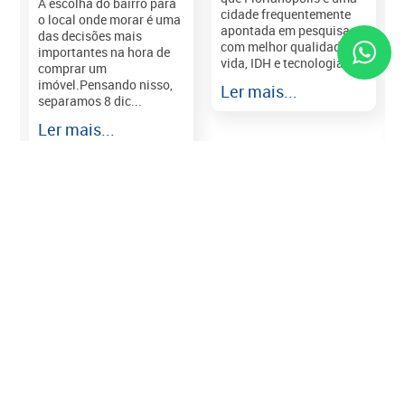
A escolha do bairro para
cidade frequentemente
o local onde morar é uma
apontada em pesquisas
das decisões mais
com melhor qualidade de
importantes na hora de
vida, IDH e tecnologia e...
comprar um
imóvel.Pensando nisso,
Ler mais...
separamos 8 dic...
r
Ler mais...