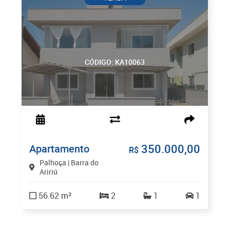
CÓDIGO: KA10063
350.000,00
Apartamento
R$
Palhoça | Barra do
Aririú
56.62 m²
2
1
1