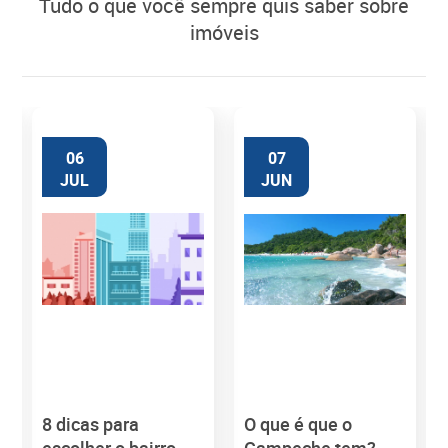
tudo o que você sempre quis saber sobre
imóveis
06
07
JUL
JUN
8 dicas para
O que é que o
M
escolher o bairro
Campeche tem?