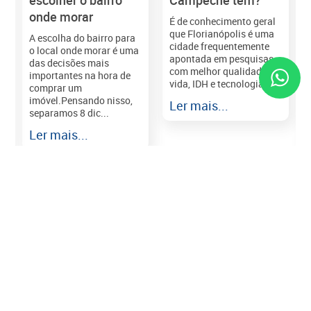
onde morar
É de conhecimento geral
que Florianópolis é uma
A escolha do bairro para
cidade frequentemente
o local onde morar é uma
apontada em pesquisas
das decisões mais
com melhor qualidade de
importantes na hora de
vida, IDH e tecnologia e...
comprar um
imóvel.Pensando nisso,
Ler mais...
separamos 8 dic...
r
Ler mais...