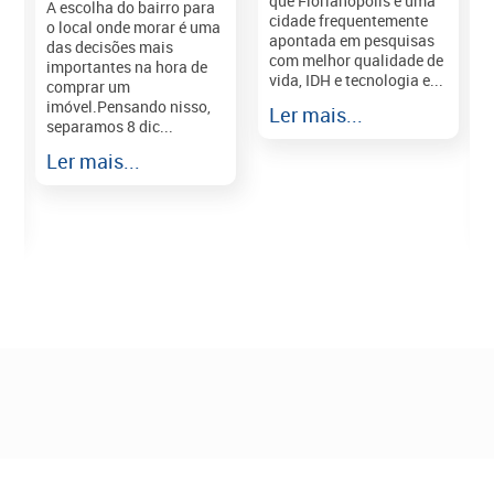
que Florianópolis é uma
A escolha do bairro para
cidade frequentemente
o local onde morar é uma
apontada em pesquisas
das decisões mais
com melhor qualidade de
importantes na hora de
vida, IDH e tecnologia e...
comprar um
imóvel.Pensando nisso,
Ler mais...
separamos 8 dic...
r
Ler mais...