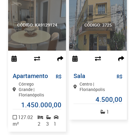
CÓDIGO: KA9129124
CÓDIGO: 3725
Apartamento
Sala
$
R$
R$
Córrego
Centro |
Grande |
Florianópolis
Florianópolis
4.500,00
0
1.450.000,00
1
127.02
m²
2
3
1