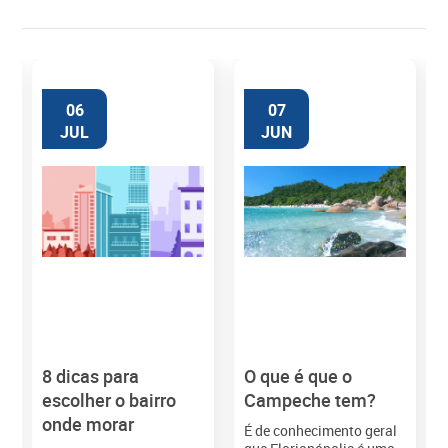
06
07
JUL
JUN
8 dicas para
O que é que o
M
escolher o bairro
Campeche tem?
onde morar
É de conhecimento geral