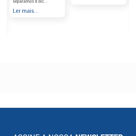
separamos 8 dic...
r
Ler mais...