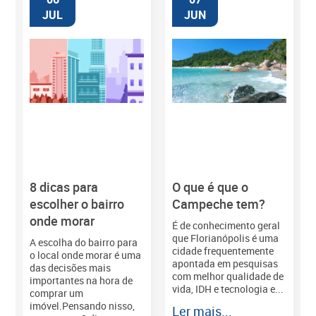
JUL
JUN
8 dicas para
O que é que o
M
escolher o bairro
Campeche tem?
onde morar
É de conhecimento geral
que Florianópolis é uma
A escolha do bairro para
cidade frequentemente
o local onde morar é uma
apontada em pesquisas
das decisões mais
com melhor qualidade de
importantes na hora de
vida, IDH e tecnologia e...
comprar um
imóvel.Pensando nisso,
Ler mais...