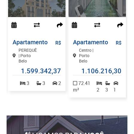
Apartamento
Apartamento
$
R$
R$
PEREQUÊ
Centro |
| Porto
Porto
Belo
Belo
9
1.599.342,37
1.106.216,30
1
3
3
2
72.41
m²
2
3
1