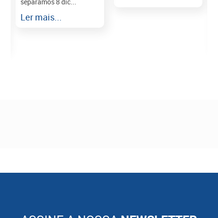
separamos 8 dic...
r
Ler mais...