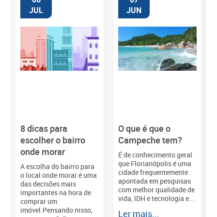
JUL
JUN
8 dicas para
O que é que o
M
escolher o bairro
Campeche tem?
onde morar
É de conhecimento geral
que Florianópolis é uma
A escolha do bairro para
cidade frequentemente
o local onde morar é uma
apontada em pesquisas
das decisões mais
com melhor qualidade de
importantes na hora de
vida, IDH e tecnologia e...
comprar um
imóvel.Pensando nisso,
Ler mais...