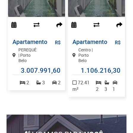
Apartamento
Apartamento
$
R$
R$
PEREQUÊ
Centro |
| Porto
Porto
Belo
Belo
7
3.007.991,60
1.106.216,30
2
2
3
2
72.41
m²
2
3
1