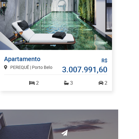
Apartamento
R$
PEREQUÊ | Porto Belo
3.007.991,60
2
3
2