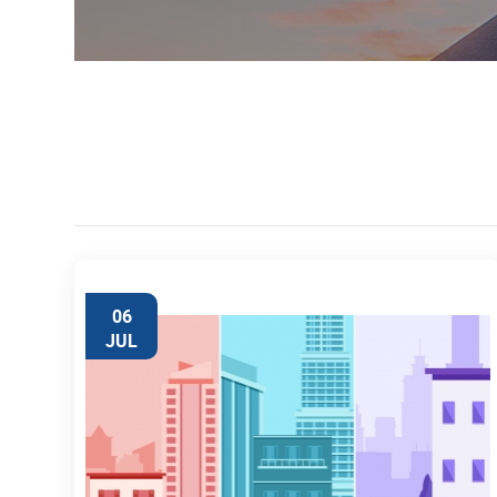
06
JUL