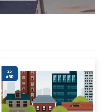
25
ABR