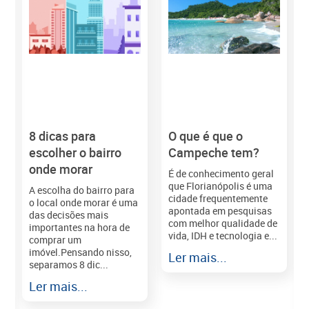
8 dicas para
O que é que o
M
escolher o bairro
Campeche tem?
onde morar
É de conhecimento geral
que Florianópolis é uma
A escolha do bairro para
cidade frequentemente
o local onde morar é uma
apontada em pesquisas
das decisões mais
com melhor qualidade de
importantes na hora de
vida, IDH e tecnologia e...
comprar um
imóvel.Pensando nisso,
Ler mais...
separamos 8 dic...
r
Ler mais...