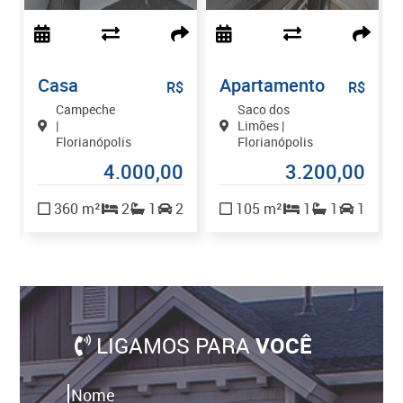
Casa
Apartamento
$
R$
R$
Campeche
Saco dos
|
Limões |
Florianópolis
Florianópolis
0
4.000,00
3.200,00
2
360 m²
2
1
2
105 m²
1
1
1
LIGAMOS PARA
VOCÊ